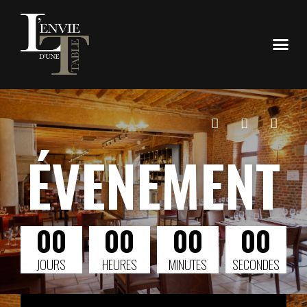
ÉVENEMENT
00
00
00
00
JOURS
HEURES
MINUTES
SECONDES